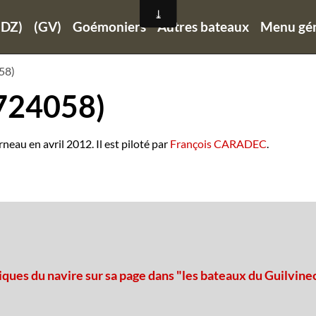
(DZ)
(GV)
Goémoniers
Autres bateaux
Menu gén
58)
724058)
eau en avril 2012. Il est piloté par
François CARADEC
.
iques du navire sur sa page dans "les bateaux du Guilvine