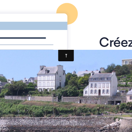
(DZ)
(GV)
Goémoniers
Autres bateaux
Menu gén