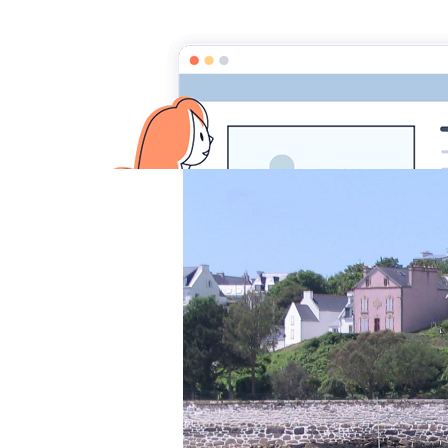
(AD)
(BR)
(CC)
(CM)
Accueil