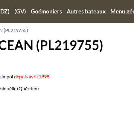
(DZ)
(GV)
Goémoniers
Autres bateaux
Menu gén
N (PL219755)
OCEAN (PL219755)
 Paimpol
depuis avril 1998
.
miquélic (Quérrien).