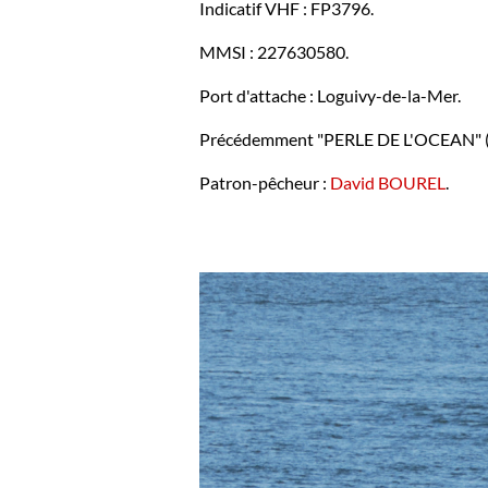
Indicatif VHF : FP3796.
MMSI : 227630580.
Port d'attache : Loguivy-de-la-Mer.
Précédemment "PERLE DE L'OCEAN" (AY
Patron-pêcheur :
David BOUREL
.