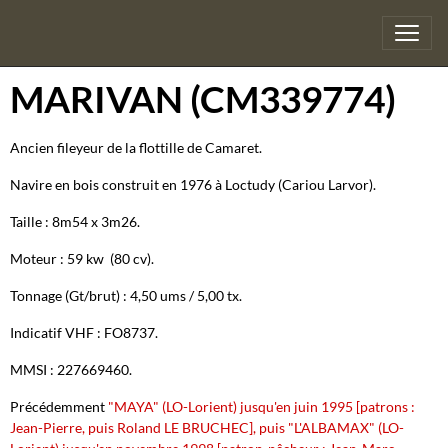
MARIVAN (CM339774)
Ancien fileyeur de la flottille de Camaret.
Navire en bois construit en 1976 à Loctudy (Cariou Larvor).
Taille : 8m54 x 3m26.
Moteur : 59 kw (80 cv).
Tonnage (Gt/brut) : 4,50 ums / 5,00 tx.
Indicatif VHF : FO8737.
MMSI : 227669460.
Précédemment
"MAYA" (LO-Lorient) jusqu'en juin 1995 [patrons :
Jean-Pierre, puis Roland LE BRUCHEC], puis "L'ALBAMAX" (LO-