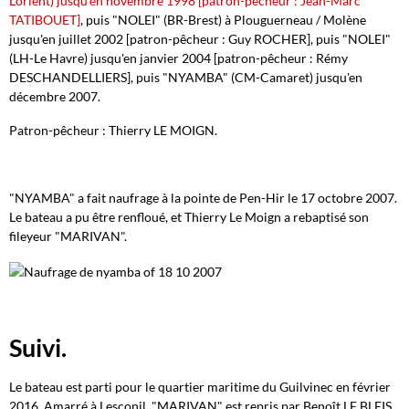
Lorient) jusqu'en novembre 1998 [patron-pêcheur : Jean-Marc
TATIBOUET]
, puis "NOLEI" (BR-Brest) à Plouguerneau / Molène
jusqu'en juillet 2002 [patron-pêcheur : Guy ROCHER], puis "NOLEI"
(LH-Le Havre) jusqu'en janvier 2004 [patron-pêcheur : Rémy
DESCHANDELLIERS], puis "NYAMBA" (CM-Camaret) jusqu'en
décembre 2007.
Patron-pêcheur : Thierry LE MOIGN.
"NYAMBA" a fait naufrage à la pointe de Pen-Hir le 17 octobre 2007.
Le bateau a pu être renfloué, et Thierry Le Moign a rebaptisé son
fileyeur "MARIVAN".
Suivi.
Le bateau est parti pour le quartier maritime du Guilvinec en février
2016. Amarré à Lesconil, "MARIVAN" est repris par Benoît LE BLEIS.