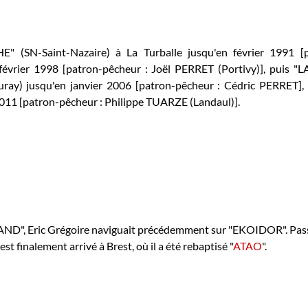
SN-Saint-Nazaire) à La Turballe jusqu'en février 1991 [
vrier 1998 [patron-pêcheur : Joël PERRET (Portivy)], puis "
uray) jusqu'en janvier 2006 [patron-pêcheur : Cédric PERRET]
2011 [patron-pêcheur : Philippe TUARZE (Landaul)].
AND", Eric Grégoire naviguait précédemment sur "EKOIDOR". Pass
st finalement arrivé à Brest, où il a été rebaptisé "
ATAO
".