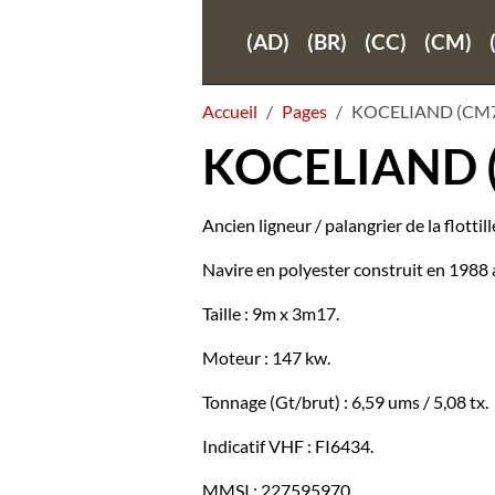
(AD)
(BR)
(CC)
(CM)
Accueil
Pages
KOCELIAND (CM7
KOCELIAND 
Ancien ligneur / palangrier de la flotti
Navire en polyester construit en 1988 a
Taille : 9m x 3m17.
Moteur : 147 kw.
Tonnage (Gt/brut) : 6,59 ums / 5,08 tx.
Indicatif VHF : FI6434.
MMSI : 227595970.