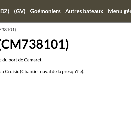
(DZ)
(GV)
Goémoniers
Autres bateaux
Menu gén
38101)
(CM738101)
lle du port de Camaret.
u Croisic (Chantier naval de la presqu'île).