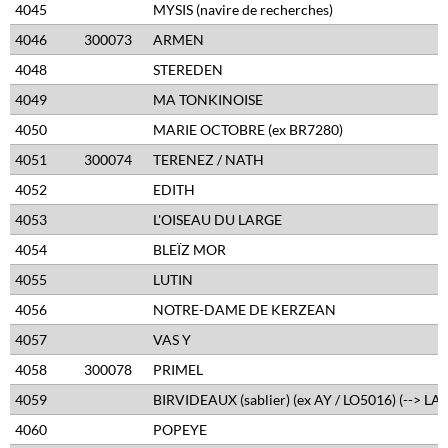
4045
MYSIS (navire de recherches)
4046
300073
ARMEN
4048
STEREDEN
4049
MA TONKINOISE
4050
MARIE OCTOBRE (ex BR7280)
4051
300074
TERENEZ / NATH
4052
EDITH
4053
L'OISEAU DU LARGE
4054
BLEÏZ MOR
4055
LUTIN
4056
NOTRE-DAME DE KERZEAN
4057
VAS Y
4058
300078
PRIMEL
4059
BIRVIDEAUX (sablier) (ex AY / LO5016) (--> LA
4060
POPEYE