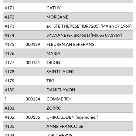
4171
CATHY
4172
MORGANE
4173
ex "STE THERESE" (BR7205) [MX en 07.1969]
4174
SYLVIANE (ex BR7681) [MX en 07.1969]
4175
300129
FLEUREN AN ESPERANS
4176
MARIA
4177
300131
ORION
4178
SAINTE-ANNE
4179
TIKI
4180
DANIEL YVON
?
300134
COMME TOI
4181
ZORRO
4182
300136
CHIKOLODEN (goémonier)
4183
ANNE FRANCOISE
4184
LORD HERVE