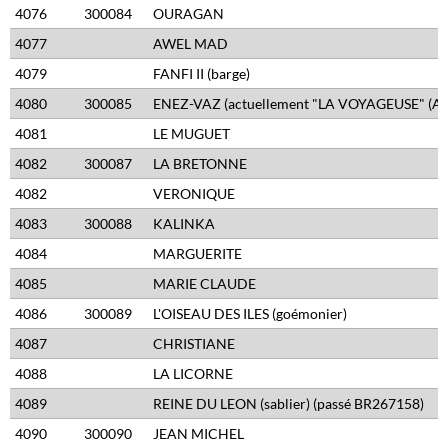
4076
300084
OURAGAN
4077
AWEL MAD
4079
FANFI II (barge)
4080
300085
ENEZ-VAZ (actuellement "LA VOYAGEUSE" (AY
4081
LE MUGUET
4082
300087
LA BRETONNE
4082
VERONIQUE
4083
300088
KALINKA
4084
MARGUERITE
4085
MARIE CLAUDE
4086
300089
L'OISEAU DES ILES (goémonier)
4087
CHRISTIANE
4088
LA LICORNE
4089
REINE DU LEON (sablier) (passé BR267158)
4090
300090
JEAN MICHEL