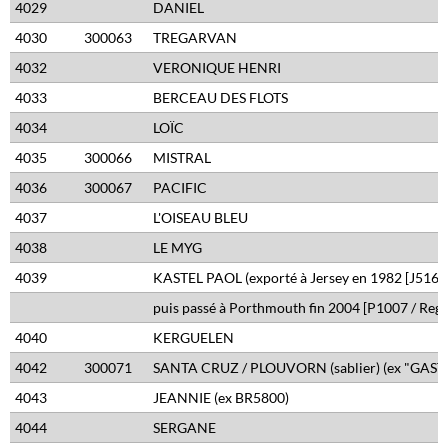
4029
DANIEL
4030
300063
TREGARVAN
4032
VERONIQUE HENRI
4033
BERCEAU DES FLOTS
4034
LOÏC
4035
300066
MISTRAL
4036
300067
PACIFIC
4037
L'OISEAU BLEU
4038
LE MYG
4039
KASTEL PAOL (exporté à Jersey en 1982 [J516 / 
puis passé à Porthmouth fin 2004 [P1007 / Reg.
4040
KERGUELEN
4042
300071
SANTA CRUZ / PLOUVORN (sablier) (ex "GAS
4043
JEANNIE (ex BR5800)
4044
SERGANE