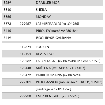
5289
DRAILLER MOR
5310
SHEILA
5365
MONDAY
5373
299967
LES MISERABLES (ex LO4965)
5415
PRIOL-DY (passé VA280184)
5419
ISOCHRYSIS-GALBANA
112374
TOUKEN
112454
KEA-A-TAO
195232
LA BRETAGNE (ex BR7538) [MX en 05.1973]
195448
MAÏTENA (ex CM3143 / DZ4107)
195472
L'ABRI DU MARIN (ex BR7690)
222701
PLOUGASNOU (sablier) (ex "STRUD", "TIMO", 
[naufragé le 17.01.1996]
299930
ENEZ BENIGUET (ex BR7263)