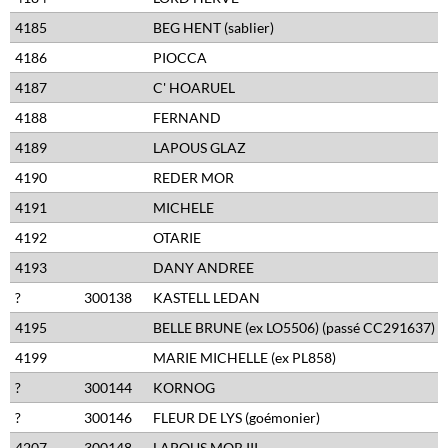
4185
BEG HENT (sablier)
4186
PIOCCA
4187
C' HOARUEL
4188
FERNAND
4189
LAPOUS GLAZ
4190
REDER MOR
4191
MICHELE
4192
OTARIE
4193
DANY ANDREE
?
300138
KASTELL LEDAN
4195
BELLE BRUNE (ex LO5506) (passé CC291637)
4199
MARIE MICHELLE (ex PL858)
?
300144
KORNOG
?
300146
FLEUR DE LYS (goémonier)
4207
300148
LAPOUS MOR III