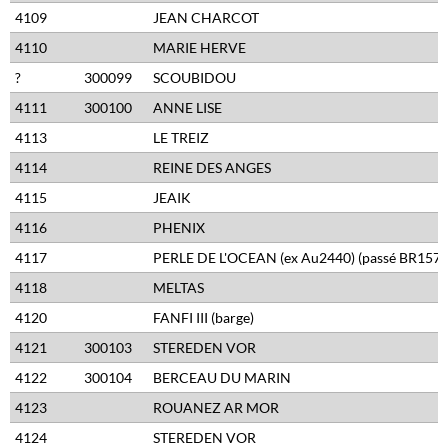
4109
JEAN CHARCOT
4110
MARIE HERVE
?
300099
SCOUBIDOU
4111
300100
ANNE LISE
4113
LE TREIZ
4114
REINE DES ANGES
4115
JEAIK
4116
PHENIX
4117
PERLE DE L'OCEAN (ex Au2440) (passé BR1571
4118
MELTAS
4120
FANFI III (barge)
4121
300103
STEREDEN VOR
4122
300104
BERCEAU DU MARIN
4123
ROUANEZ AR MOR
4124
STEREDEN VOR