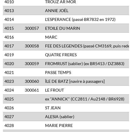
4010
TROUZ AR MOR
4013
ANNIE JOËL
4014
L'ESPERANCE (passé BR7832 en 1972)
4015
300057
ETOILE DU MARIN
4016
MARC
4017
300058
FEE DES LEGENDES (passé CM3169, puis rede
4019
QUATRE FRERES
4020
300059
FROMRUST (sablier) (ex BR5413 / DZ3883)
4021
PASSE TEMPS
4023
300060
ÎLE DE BATZ [navire à passagers]
4024
300061
LE FROUT
4025
ex "ANNICK" (CC2811 / Au2148 / BR6928)
4026
ST JEAN
4027
ALESIA (sablier)
4028
MARIE PIERRE