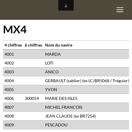
MX4
4 chiffres
6 chiffres
Nom du navire
4001
MARDA
4002
LOTI
4003
ANICO
4004
GERBAULT (sablier) (ex LC/BR5068 / Tréguier) 
4005
YVON
4006
300054
MARIE DES ISLES
4007
MICHEL FRANCOIS
4008
JEAN CLAUDE (ex BR7254)
4009
PESCADOU