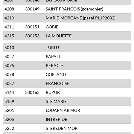
4208
300149
SAINT-FRANCOIS (goémonier)
4210
MARIE-MORGANE (passé PL192082)
4211
300151
GOBIE
4215
300153
LA MOUETTE
5013
TURLU
5027
PAPALI
5075
PERAC'H
5078
GOELAND
5087
FRANCOISE
5164
300163
BUZUK
5189
STE MARIE
5201
LOUARN AR MOR
5205
INTREPIDE
5252
STEREDEN MOR