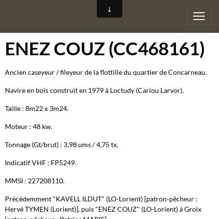
ENEZ COUZ (CC468161)
Ancien caseyeur / fileyeur de la flottille du quartier de Concarneau.
Navire en bois construit en 1979 à Loctudy (Cariou Larvor).
Taille : 8m22 x 3m24.
Moteur : 48 kw.
Tonnage (Gt/brut) : 3,98 ums / 4,75 tx.
Indicatif VHF : FP5249.
MMSI : 227208110.
Précédemment "KAVELL ILDUT" (LO-Lorient) [patron-pêcheur :
Hervé TYMEN (Lorient)], puis "ENEZ COUZ" (LO-Lorient) à Groix