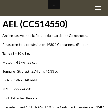
AEL (CC514550)
Ancien caseyeur de la flottille du quartier de Concarneau.
Pinasse en bois construite en 1980 à Concarneau (Piriou).
Taille : 8m30 x 3m.
Moteur : 41 kw (55 cv).
Tonnage (Gt/brut) : 2,74 ums / 6,33 tx.
Indicatif VHF : FP7644.
MMSI : 227724750.
Port d'attache : Bénodet.
Précédemment "ESPERANCE" (GV-Le Guilvinec) jusqu'en avril 1987